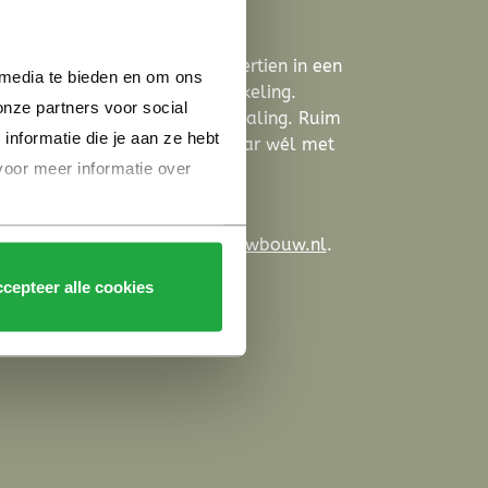
h Culemborg
l van
Parijsch
. Parijsch is niet dertien in een
 media te bieden en om ons 
s de wijk nog volop in ontwikkeling.
nze partners voor social 
k buurtje heeft een eigen uitstraling. Ruim
formatie die je aan ze hebt 
rrijzen. Eén groot gebied, maar wél met
voor meer informatie over 
es.
uw? Kijk dan op
Heijmansnieuwbouw.nl
.
 kopen van een nieuwbouwhuis.
cepteer alle cookies