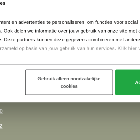
vel?
Ontdek Parijsc
ies
Fortenkavels is onderdee
tent en advertenties te personaliseren, om functies voor social
dozijn. De komende jaren i
. Ook delen we informatie over jouw gebruik van onze site met o
Parijsch heeft karakter. El
e. Deze partners kunnen deze gegevens combineren met andere in
1.000 nieuwe woningen ve
erzameld op basis van jouw gebruik van hun services.
 Klik hier 
afzonderlijke kleine buurtj
Alles weten over nieuwbo
Jouw online hulp bij het
Gebruik alleen noodzakelijke
Ac
.nl
of met
cookies
0
2