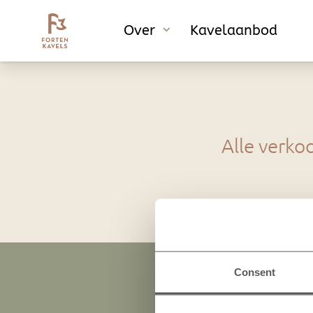
Over
Over
Kavelaanbod
Kavelaanbod
Alle verko
Consent