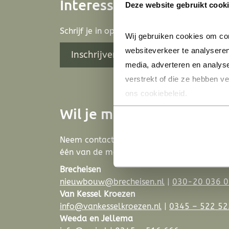
Interesse in een Fortenka
Deze website gebruikt cook
Schrijf je in op een Fortenkavel.
Wij gebruiken cookies om con
websiteverkeer te analyseren
Inschrijven kavel →
media, adverteren en analys
verstrekt of die ze hebben v
ons cookiebeleid.
Wil je meer weten?
Neem contact met ons op via
info@parijsch
één van de makelaars.
Brecheisen
nieuwbouw@brecheisen.nl
|
030-20 036 0
Van Kessel Kroezen
info@vankesselkroezen.nl
|
0345 – 522 52
Weeda en Jellema