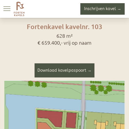
Inschrijven kavel →
Over
Kavelaanbod
Down
Fortenkavel kavelnr. 103
628 m²
€ 659.400,- vrij op naam
Download kavelpaspoort →