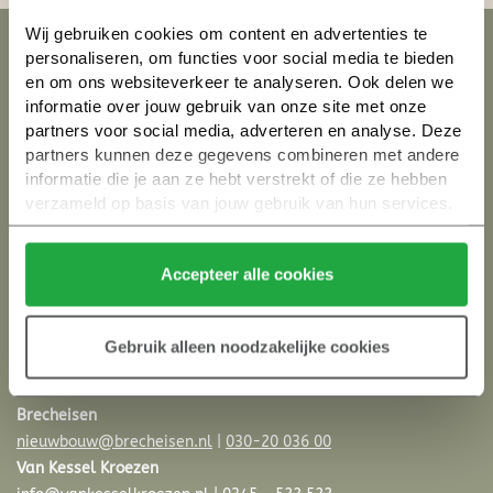
Wij gebruiken cookies om content en advertenties te 
personaliseren, om functies voor social media te bieden 
en om ons websiteverkeer te analyseren. Ook delen we 
Interesse in een Fortenkavel?
informatie over jouw gebruik van onze site met onze 
partners voor social media, adverteren en analyse. Deze 
Schrijf je in op een Fortenkavel.
partners kunnen deze gegevens combineren met andere 
informatie die je aan ze hebt verstrekt of die ze hebben 
Inschrijven kavel →
verzameld op basis van jouw gebruik van hun services.
Klik hier 
voor meer informatie over ons cookiebeleid.
Accepteer alle cookies
Wil je meer weten?
Gebruik alleen noodzakelijke cookies
Neem contact met ons op via
info@parijsch.nl
of met één van
de makelaars.
Brecheisen
nieuwbouw@brecheisen.nl
|
030-20 036 00
Van Kessel Kroezen